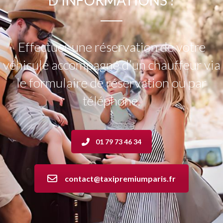
D'INFORMATIONS
?
Effectuer une réservation de votre
véhicule accompagné d’un chauffeur via
le formulaire de réservation ou par
téléphone.
01 79 73 46 34
contact@taxipremiumparis.fr